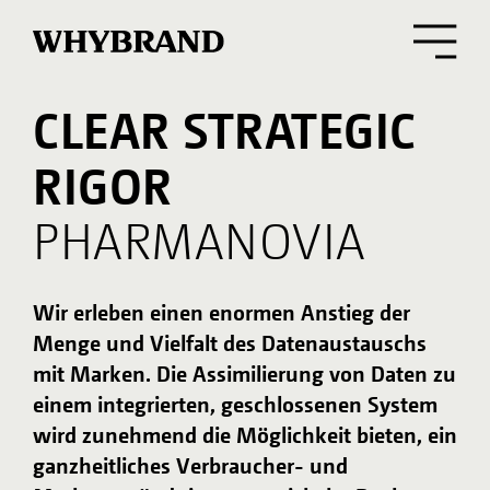
CLEAR STRATEGIC
UNSERE AUFGABE
RIGOR
Atnahs/Pharmanovia – Das spezialisierte
Pharmaunternehmen für hochwertige,
PHARMANOVIA
verschreibungspflichtige Markenarzneimittel
im Portfolio des PE-Investors Triton Partners
bat uns, beim Aufbau seiner Marke zu helfen,
Wir erleben einen enormen Anstieg der
um die strategische Vision zu erfüllen: ein
Menge und Vielfalt des Datenaustauschs
engagiertes, fortschrittliches, global agierendes
mit Marken. Die Assimilierung von Daten zu
und spezialisiertes Pharma-Business sowie ein
bevorzugter Partner für Innovator-
einem integrierten, geschlossenen System
Pharmaunternehmen zu werden.
wird zunehmend die Möglichkeit bieten, ein
ganzheitliches Verbraucher- und